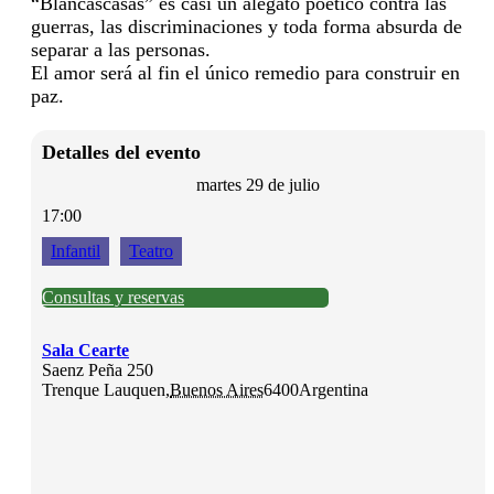
“Blancascasas” es casi un alegato poético contra las
guerras, las discriminaciones y toda forma absurda de
separar a las personas.
El amor será al fin el único remedio para construir en
paz.
Detalles del evento
martes 29 de julio
17:00
Infantil
Teatro
Consultas y reservas
Sala Cearte
Saenz Peña 250
Trenque Lauquen
,
Buenos Aires
6400
Argentina