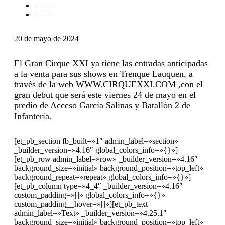
Danza
Música
20 de mayo de 2024
El Gran Cirque XXI ya tiene las entradas anticipadas
a la venta para sus shows en Trenque Lauquen, a
través de la web WWW.CIRQUEXXI.COM ,con el
gran debut que será este viernes 24 de mayo en el
predio de Acceso García Salinas y Batallón 2 de
Infantería.
[et_pb_section fb_built=»1″ admin_label=»section»
_builder_version=»4.16″ global_colors_info=»{}»]
[et_pb_row admin_label=»row» _builder_version=»4.16″
background_size=»initial» background_position=»top_left»
background_repeat=»repeat» global_colors_info=»{}»]
[et_pb_column type=»4_4″ _builder_version=»4.16″
custom_padding=»|||» global_colors_info=»{}»
custom_padding__hover=»|||»][et_pb_text
admin_label=»Text» _builder_version=»4.25.1″
background_size=»initial» background_position=»top_left»