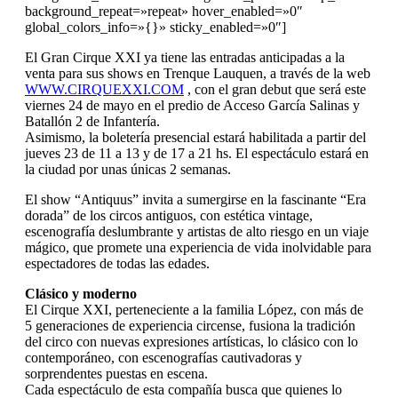
background_repeat=»repeat» hover_enabled=»0″
global_colors_info=»{}» sticky_enabled=»0″]
El Gran Cirque XXI ya tiene las entradas anticipadas a la
venta para sus shows en Trenque Lauquen, a través de la web
WWW.CIRQUEXXI.COM
, con el gran debut que será este
viernes 24 de mayo en el predio de Acceso García Salinas y
Batallón 2 de Infantería.
Asimismo, la boletería presencial estará habilitada a partir del
jueves 23 de 11 a 13 y de 17 a 21 hs. El espectáculo estará en
la ciudad por unas únicas 2 semanas.
El show “Antiquus” invita a sumergirse en la fascinante “Era
dorada” de los circos antiguos, con estética vintage,
escenografía deslumbrante y artistas de alto riesgo en un viaje
mágico, que promete una experiencia de vida inolvidable para
espectadores de todas las edades.
Clásico y moderno
El Cirque XXI, perteneciente a la familia López, con más de
5 generaciones de experiencia circense, fusiona la tradición
del circo con nuevas expresiones artísticas, lo clásico con lo
contemporáneo, con escenografías cautivadoras y
sorprendentes puestas en escena.
Cada espectáculo de esta compañía busca que quienes lo