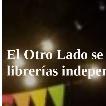
El Otro Lado se 
librerías indepe