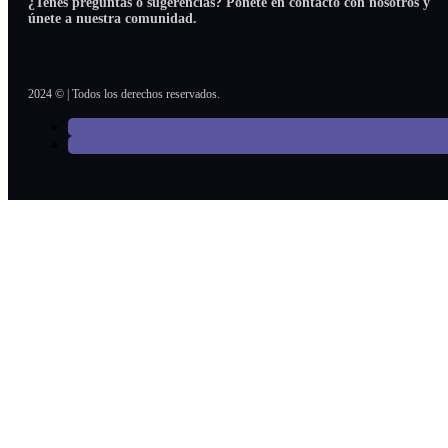
¿Tenés preguntas o sugerencias? Ponete en contacto con nosotros y
únete a nuestra comunidad.
2024 © | Todos los derechos reservados.