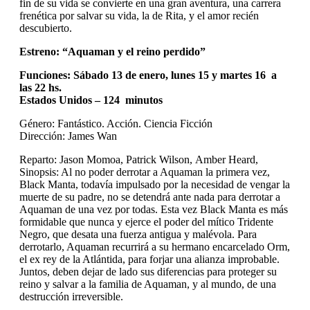
fin de su vida se convierte en una gran aventura, una carrera
frenética por salvar su vida, la de Rita, y el amor recién
descubierto.
Estreno: “Aquaman y el reino perdido”
Funciones: Sábado 13 de enero, lunes 15 y martes 16 a
las 22 hs.
Estados Unidos – 124 minutos
Género: Fantástico. Acción. Ciencia Ficción
Dirección: James Wan
Reparto: Jason Momoa, Patrick Wilson, Amber Heard,
Sinopsis: Al no poder derrotar a Aquaman la primera vez,
Black Manta, todavía impulsado por la necesidad de vengar la
muerte de su padre, no se detendrá ante nada para derrotar a
Aquaman de una vez por todas. Esta vez Black Manta es más
formidable que nunca y ejerce el poder del mítico Tridente
Negro, que desata una fuerza antigua y malévola. Para
derrotarlo, Aquaman recurrirá a su hermano encarcelado Orm,
el ex rey de la Atlántida, para forjar una alianza improbable.
Juntos, deben dejar de lado sus diferencias para proteger su
reino y salvar a la familia de Aquaman, y al mundo, de una
destrucción irreversible.