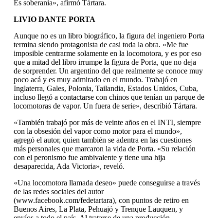
Es soberanía», afirmó Tártara.
LIVIO DANTE PORTA
Aunque no es un libro biográfico, la figura del ingeniero Porta
termina siendo protagonista de casi toda la obra. «Me fue
imposible centrarme solamente en la locomotora, y es por eso
que a mitad del libro irrumpe la figura de Porta, que no deja
de sorprender. Un argentino del que realmente se conoce muy
poco acá y es muy admirado en el mundo. Trabajó en
Inglaterra, Gales, Polonia, Tailandia, Estados Unidos, Cuba,
incluso llegó a contactarse con chinos que tenían un parque de
locomotoras de vapor. Un fuera de serie», describió Tártara.
«También trabajó por más de veinte años en el INTI, siempre
con la obsesión del vapor como motor para el mundo»,
agregó el autor, quien también se adentra en las cuestiones
más personales que marcaron la vida de Porta. «Su relación
con el peronismo fue ambivalente y tiene una hija
desaparecida, Ada Victoria», reveló.
«Una locomotora llamada deseo» puede conseguirse a través
de las redes sociales del autor
(www.facebook.com/fedetartara), con puntos de retiro en
Buenos Aires, La Plata, Pehuajó y Trenque Lauquen, y
envíos a todo el país. Al tratarse de una producción