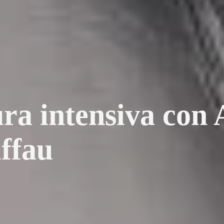
ura intensiva con
ffau