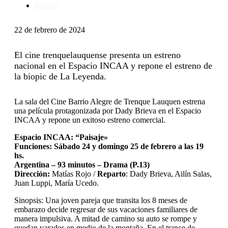
Música
22 de febrero de 2024
El cine trenquelauquense presenta un estreno
nacional en el Espacio INCAA y repone el estreno de
la biopic de La Leyenda.
La sala del Cine Barrio Alegre de Trenque Lauquen estrena
una película protagonizada por Dady Brieva en el Espacio
INCAA y repone un exitoso estreno comercial.
Espacio INCAA: “Paisaje»
Funciones: Sábado 24 y domingo 25 de febrero a las 19
hs.
Argentina – 93 minutos – Drama (P.13)
Dirección:
Matías Rojo /
Reparto
: Dady Brieva, Ailín Salas,
Juan Luppi, María Ucedo.
Sinopsis: Una joven pareja que transita los 8 meses de
embarazo decide regresar de sus vacaciones familiares de
manera impulsiva. A mitad de camino su auto se rompe y
quedan varados en medio de la montaña. En el trance de