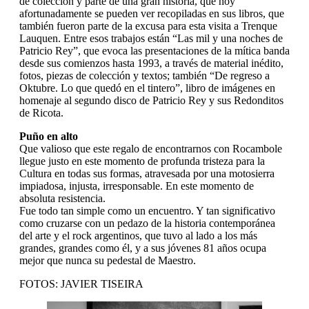
de colección y parte de una gran historia, que hoy
afortunadamente se pueden ver recopiladas en sus libros, que
también fueron parte de la excusa para esta visita a Trenque
Lauquen. Entre esos trabajos están “Las mil y una noches de
Patricio Rey”, que evoca las presentaciones de la mítica banda
desde sus comienzos hasta 1993, a través de material inédito,
fotos, piezas de colección y textos; también “De regreso a
Oktubre. Lo que quedó en el tintero”, libro de imágenes en
homenaje al segundo disco de Patricio Rey y sus Redonditos
de Ricota.
Puño en alto
Que valioso que este regalo de encontrarnos con Rocambole
llegue justo en este momento de profunda tristeza para la
Cultura en todas sus formas, atravesada por una motosierra
impiadosa, injusta, irresponsable. En este momento de
absoluta resistencia.
Fue todo tan simple como un encuentro. Y tan significativo
como cruzarse con un pedazo de la historia contemporánea
del arte y el rock argentinos, que tuvo al lado a los más
grandes, grandes como él, y a sus jóvenes 81 años ocupa
mejor que nunca su pedestal de Maestro.
FOTOS: JAVIER TISEIRA