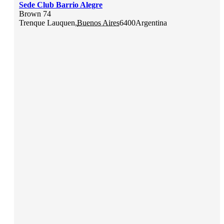
Sede Club Barrio Alegre
Brown 74
Trenque Lauquen
,
Buenos Aires
6400
Argentina