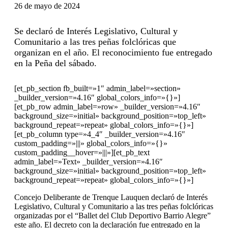
26 de mayo de 2024
Se declaró de Interés Legislativo, Cultural y
Comunitario a las tres peñas folclóricas que
organizan en el año. El reconocimiento fue entregado
en la Peña del sábado.
[et_pb_section fb_built=»1″ admin_label=»section»
_builder_version=»4.16″ global_colors_info=»{}»]
[et_pb_row admin_label=»row» _builder_version=»4.16″
background_size=»initial» background_position=»top_left»
background_repeat=»repeat» global_colors_info=»{}»]
[et_pb_column type=»4_4″ _builder_version=»4.16″
custom_padding=»|||» global_colors_info=»{}»
custom_padding__hover=»|||»][et_pb_text
admin_label=»Text» _builder_version=»4.16″
background_size=»initial» background_position=»top_left»
background_repeat=»repeat» global_colors_info=»{}»]
Concejo Deliberante de Trenque Lauquen declaró de Interés
Legislativo, Cultural y Comunitario a las tres peñas folclóricas
organizadas por el “Ballet del Club Deportivo Barrio Alegre”
este año. El decreto con la declaración fue entregado en la