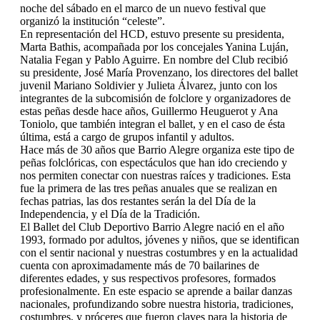
noche del sábado en el marco de un nuevo festival que
organizó la institución “celeste”.
En representación del HCD, estuvo presente su presidenta,
Marta Bathis, acompañada por los concejales Yanina Luján,
Natalia Fegan y Pablo Aguirre. En nombre del Club recibió
su presidente, José María Provenzano, los directores del ballet
juvenil Mariano Soldivier y Julieta Álvarez, junto con los
integrantes de la subcomisión de folclore y organizadores de
estas peñas desde hace años, Guillermo Heuguerot y Ana
Toniolo, que también integran el ballet, y en el caso de ésta
última, está a cargo de grupos infantil y adultos.
Hace más de 30 años que Barrio Alegre organiza este tipo de
peñas folclóricas, con espectáculos que han ido creciendo y
nos permiten conectar con nuestras raíces y tradiciones. Esta
fue la primera de las tres peñas anuales que se realizan en
fechas patrias, las dos restantes serán la del Día de la
Independencia, y el Día de la Tradición.
El Ballet del Club Deportivo Barrio Alegre nació en el año
1993, formado por adultos, jóvenes y niños, que se identifican
con el sentir nacional y nuestras costumbres y en la actualidad
cuenta con aproximadamente más de 70 bailarines de
diferentes edades, y sus respectivos profesores, formados
profesionalmente. En este espacio se aprende a bailar danzas
nacionales, profundizando sobre nuestra historia, tradiciones,
costumbres, y próceres que fueron claves para la historia de