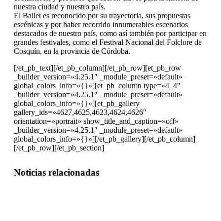
nuestra ciudad y nuestro país.
El Ballet es reconocido por su trayectoria, sus propuestas
escénicas y por haber recorrido innumerables escenarios
destacados de nuestro país, como así también por participar en
grandes festivales, como el Festival Nacional del Folclore de
Cosquín, en la provincia de Córdoba.
[/et_pb_text][/et_pb_column][/et_pb_row][et_pb_row
_builder_version=»4.25.1″ _module_preset=»default»
global_colors_info=»{}»][et_pb_column type=»4_4″
_builder_version=»4.25.1″ _module_preset=»default»
global_colors_info=»{}»][et_pb_gallery
gallery_ids=»4627,4625,4623,4624,4626″
orientation=»portrait» show_title_and_caption=»off»
_builder_version=»4.25.1″ _module_preset=»default»
global_colors_info=»{}»][/et_pb_gallery][/et_pb_column]
[/et_pb_row][/et_pb_section]
Noticias relacionadas