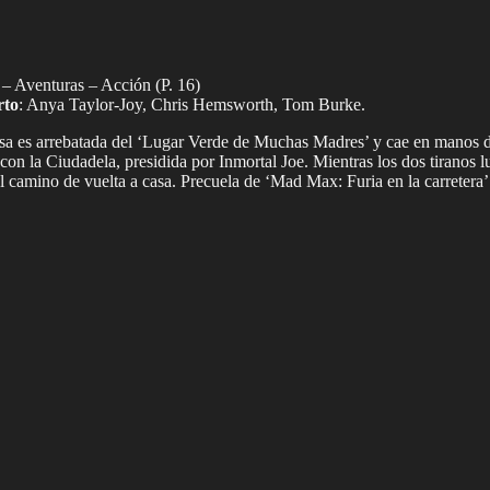
 – Aventuras – Acción (P. 16)
rto
: Anya Taylor-Joy, Chris Hemsworth, Tom Burke.
osa es arrebatada del ‘Lugar Verde de Muchas Madres’ y cae en manos de
on la Ciudadela, presidida por Inmortal Joe. Mientras los dos tiranos 
l camino de vuelta a casa. Precuela de ‘Mad Max: Furia en la carretera’