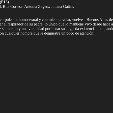
(P13)
id, Rita Cortese, Antonia Zegers, Juliana Gattas.
 corpulento, homosexual y con miedo a volar, vuelve a Buenos Aires desd
r el respirador de su padre, lo único que lo mantiene vivo desde hace a
e su marido y una voracidad por llenar su angustia existencial, ocupan
con cualquier hombre que le demuestre un poco de atención.