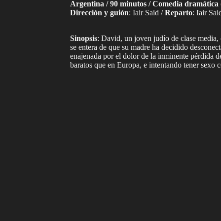
Argentina / 90 minutos / Comedia dramática 
Dirección y guión
: Iair Said /
Reparto
: Iair Sa
Sinopsis
: David, un joven judío de clase media,
se entera de que su madre ha decidido desconecta
enajenada por el dolor de la inminente pérdida d
baratos que en Europa, e intentando tener sexo 