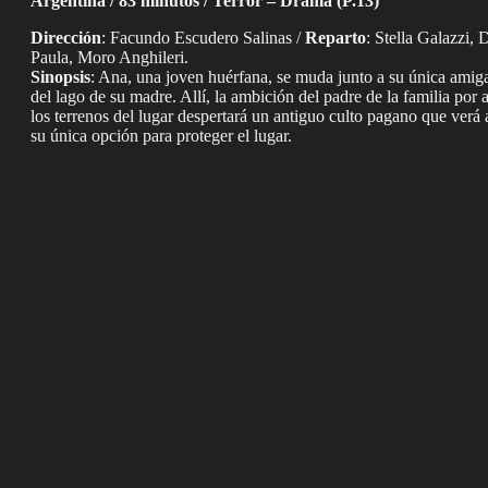
Argentina / 83 minutos / Terror – Drama (P.13)
Dirección
: Facundo Escudero Salinas /
Reparto
: Stella Galazzi,
Paula, Moro Anghileri.
Sinopsis
: Ana, una joven huérfana, se muda junto a su única amiga
del lago de su madre. Allí, la ambición del padre de la familia por
los terrenos del lugar despertará un antiguo culto pagano que ver
su única opción para proteger el lugar.