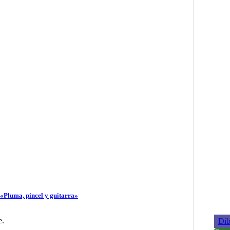
«Pluma, pincel y guitarra»
e.
Dib